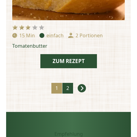
15 Min
einfach
2 Portionen
Zubereitungszeit:
Schwierigkeit:
Portionen:
Tomatenbutter
ZUM REZEPT
Rezepte
1
2
Navigation
Empfehlung