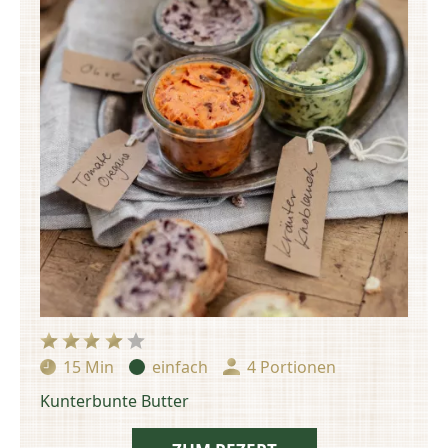
15 Min
einfach
4 Portionen
Zubereitungszeit:
Schwierigkeit:
Portionen:
Kunterbunte Butter