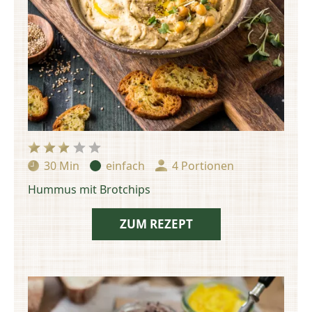
30 Min
einfach
4 Portionen
Zubereitungszeit:
Schwierigkeit:
Portionen:
Hummus mit Brotchips
ZUM REZEPT