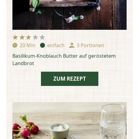
20 Min
einfach
3 Portionen
Zubereitungszeit:
Schwierigkeit:
Portionen:
Basilikum-Knoblauch Butter auf geröstetem
Landbrot
ZUM REZEPT