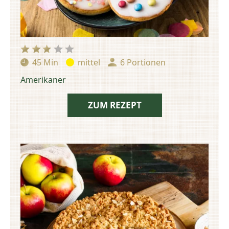
45 Min
mittel
6 Portionen
Zubereitungszeit:
Schwierigkeit:
Portionen:
Amerikaner
ZUM REZEPT