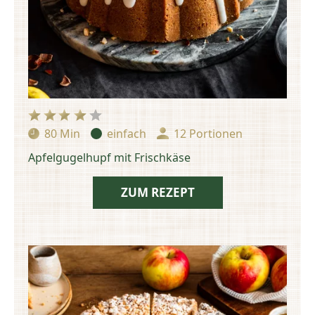
80 Min
einfach
12 Portionen
Zubereitungszeit:
Schwierigkeit:
Portionen:
Apfelgugelhupf mit Frischkäse
ZUM REZEPT