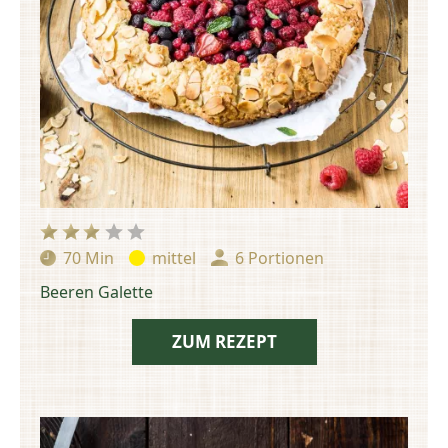
70 Min
mittel
6 Portionen
Zubereitungszeit:
Schwierigkeit:
Portionen:
Beeren Galette
ZUM REZEPT