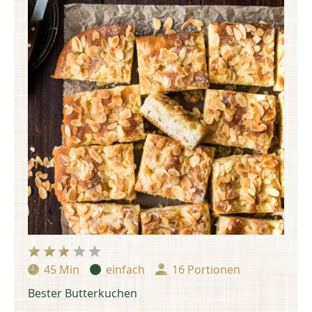
45 Min
einfach
16 Portionen
Zubereitungszeit:
Schwierigkeit:
Portionen:
Bester Butterkuchen