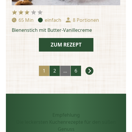
65 Min
einfach
8 Portionen
Zubereitungszeit:
Schwierigkeit:
Portionen:
Bienenstich mit Butter-Vanillecreme
ZUM REZEPT
Rezepte
1
2
…
6
Navigation
Empfehlung
Die leckersten Kuchenrezepte für den süßen
Genuss