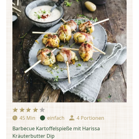
45 Min
einfach
4 Portionen
Zubereitungszeit:
Schwierigkeit:
Portionen:
Barbecue Kartoffelspieße mit Harissa
Kräuterbutter Dip