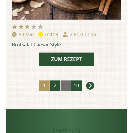
50 Min
mittel
2 Portionen
Zubereitungszeit:
Schwierigkeit:
Portionen:
Brotsalat Caesar Style
ZUM REZEPT
Rezepte
1
2
…
10
Navigation
Empfehlung