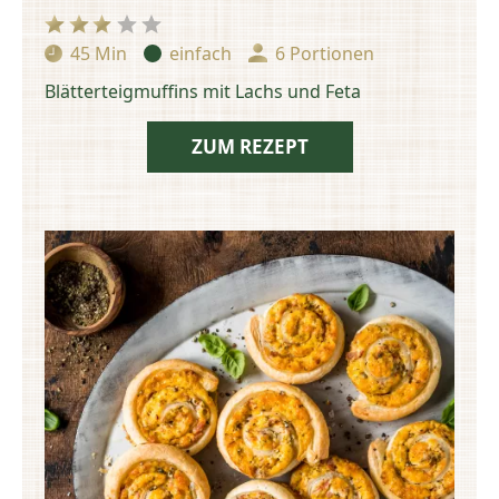
45 Min
einfach
6 Portionen
Zubereitungszeit:
Schwierigkeit:
Portionen:
Blätterteigmuffins mit Lachs und Feta
ZUM REZEPT