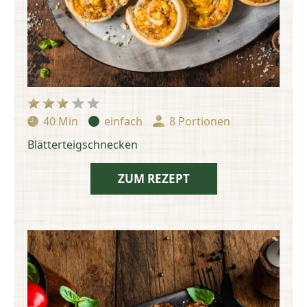
40 Min
einfach
8 Portionen
Zubereitungszeit:
Schwierigkeit:
Portionen:
Blätterteigschnecken
ZUM REZEPT