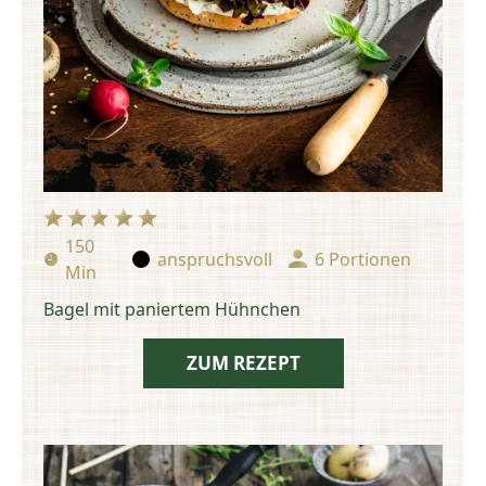
150
anspruchsvoll
6 Portionen
Zubereitungszeit:
Schwierigkeit:
Portionen:
Min
Bagel mit paniertem Hühnchen
ZUM REZEPT