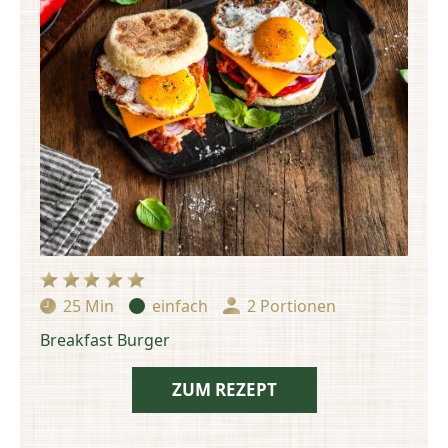
25 Min
einfach
2 Portionen
Zubereitungszeit:
Schwierigkeit:
Portionen:
Breakfast Burger
ZUM REZEPT