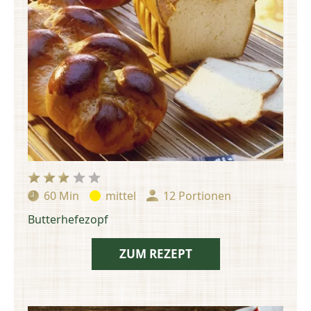
60 Min
mittel
12 Portionen
Zubereitungszeit:
Schwierigkeit:
Portionen:
Butterhefezopf
ZUM REZEPT