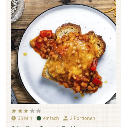
35 Min
einfach
2 Portionen
Zubereitungszeit:
Schwierigkeit:
Portionen: