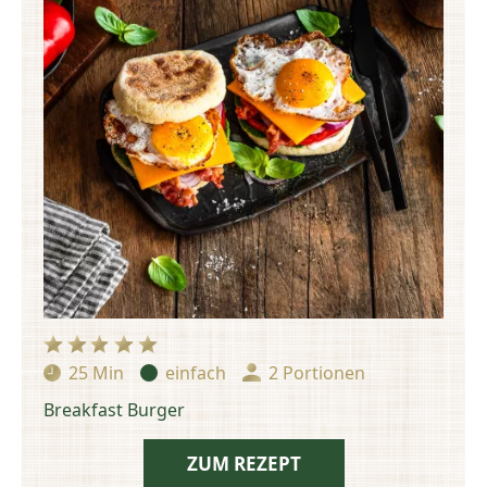
25 Min
einfach
2 Portionen
Zubereitungszeit:
Schwierigkeit:
Portionen:
Breakfast Burger
ZUM REZEPT