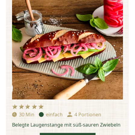
30 Min
einfach
4 Portionen
Zubereitungszeit:
Schwierigkeit:
Portionen:
Belegte Laugenstange mit süß-sauren Zwiebeln