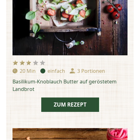
20 Min
einfach
3 Portionen
Zubereitungszeit:
Schwierigkeit:
Portionen:
Basilikum-Knoblauch Butter auf geröstetem
Landbrot
ZUM REZEPT