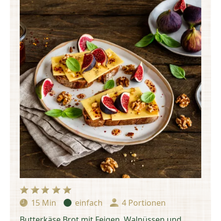
15 Min
einfach
4 Portionen
Zubereitungszeit:
Schwierigkeit:
Portionen:
Butterkäse Brot mit Feigen, Walnüssen und