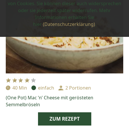
von Cookies. Sie können dieser auch widersprechen
oder sie jederzeit später widerrufen. Mehr
Informationen erhalten Sie
hier
(Datenschutzerklärung)
.
40 Min
einfach
2 Portionen
Zubereitungszeit:
Schwierigkeit:
Portionen:
(One Pot) Mac ’n’ Cheese mit gerösteten
Semmelbröseln
ZUM REZEPT