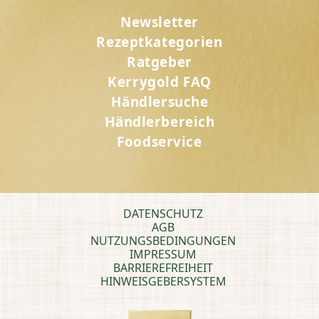
Newsletter
Rezeptkategorien
Ratgeber
Kerrygold FAQ
Händlersuche
Händlerbereich
Foodservice
DATENSCHUTZ
AGB
NUTZUNGSBEDINGUNGEN
IMPRESSUM
BARRIEREFREIHEIT
HINWEISGEBERSYSTEM