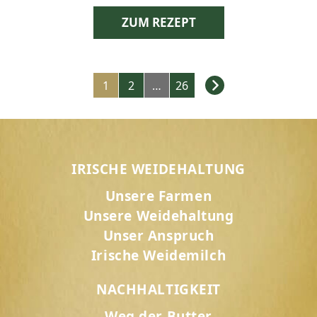
ZUM REZEPT
Rezepte
1
2
…
26
Navigation
IRISCHE WEIDEHALTUNG
Unsere Farmen
Unsere Weidehaltung
Unser Anspruch
Irische Weidemilch
NACHHALTIGKEIT
Weg der Butter