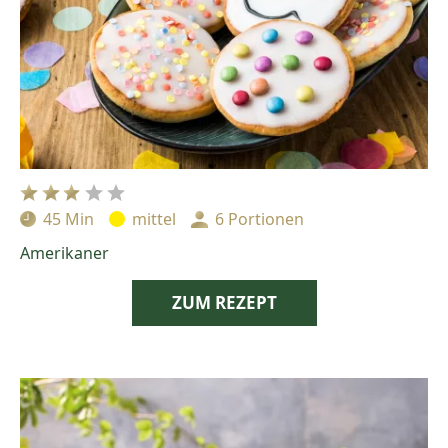
45 Min
mittel
6 Portionen
Zubereitungszeit:
Schwierigkeit:
Portionen:
Amerikaner
ZUM REZEPT