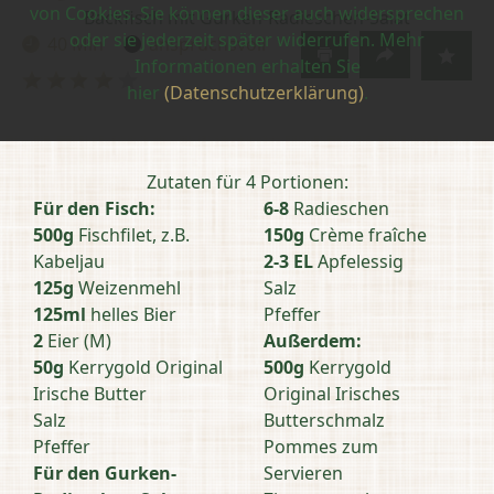
von Cookies. Sie können dieser auch widersprechen
Backfisch mit Gurken-Radieschen-Salat
oder sie jederzeit später widerrufen. Mehr
40 Min
anspruchsvoll
Zubereitungszeit:
Schwierigkeit:
Informationen erhalten Sie
Bewertung
hier
(Datenschutzerklärung)
.
abschicken
Zutaten für 4 Portionen:
Für den Fisch:
6-8
Radieschen
500g
Fischfilet, z.B.
150g
Crème fraîche
Kabeljau
2-3 EL
Apfelessig
125g
Weizenmehl
Salz
125ml
helles Bier
Pfeffer
2
Eier (M)
Außerdem:
50g
Kerrygold Original
500g
Kerrygold
Irische Butter
Original Irisches
Salz
Butterschmalz
Pfeffer
Pommes zum
Für den Gurken-
Servieren