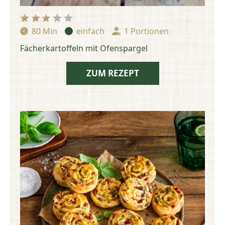
80 Min
einfach
1 Portionen
Zubereitungszeit:
Schwierigkeit:
Portionen:
Fächerkartoffeln mit Ofenspargel
ZUM REZEPT