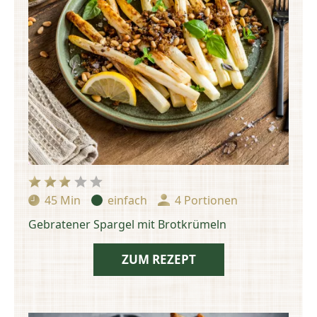
45 Min
einfach
4 Portionen
Zubereitungszeit:
Schwierigkeit:
Portionen:
Gebratener Spargel mit Brotkrümeln
ZUM REZEPT