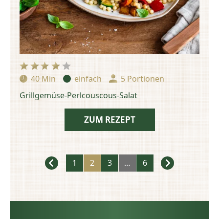
40 Min
einfach
5 Portionen
Zubereitungszeit:
Schwierigkeit:
Portionen:
Grillgemüse-Perlcouscous-Salat
ZUM REZEPT
Rezepte
1
2
3
…
6
Navigation