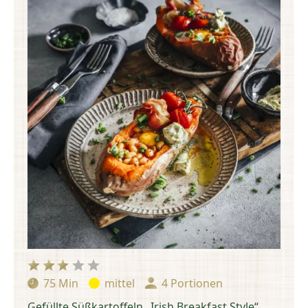
75 Min
mittel
4 Portionen
Zubereitungszeit:
Schwierigkeit:
Portionen:
Gefüllte Süßkartoffeln „Irish Breakfast Style“