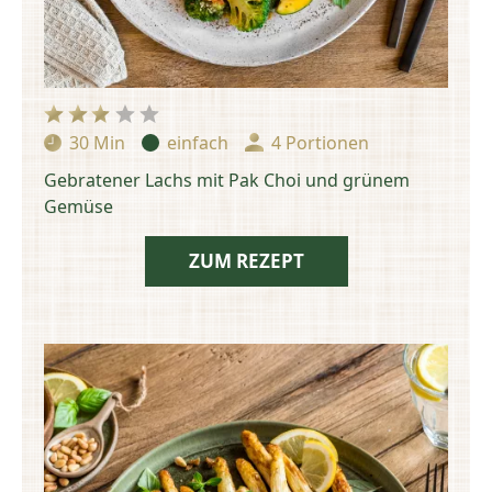
30 Min
einfach
4 Portionen
Zubereitungszeit:
Schwierigkeit:
Portionen:
Gebratener Lachs mit Pak Choi und grünem
Gemüse
ZUM REZEPT