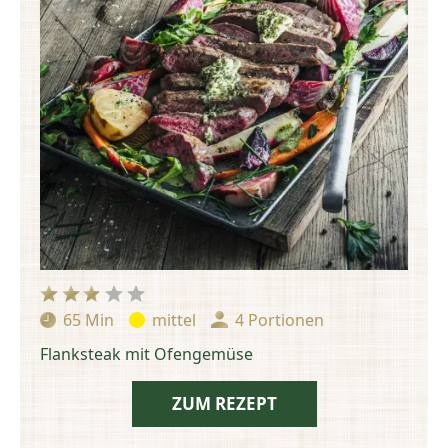
65 Min
mittel
4 Portionen
Zubereitungszeit:
Schwierigkeit:
Portionen:
Flanksteak mit Ofengemüse
ZUM REZEPT