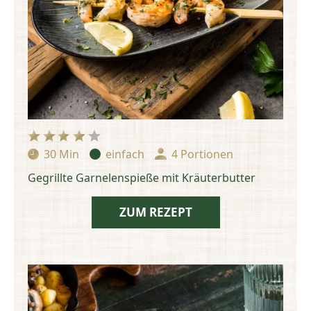
30 Min
einfach
4 Portionen
Zubereitungszeit:
Schwierigkeit:
Portionen:
Gegrillte Garnelenspieße mit Kräuterbutter
ZUM REZEPT