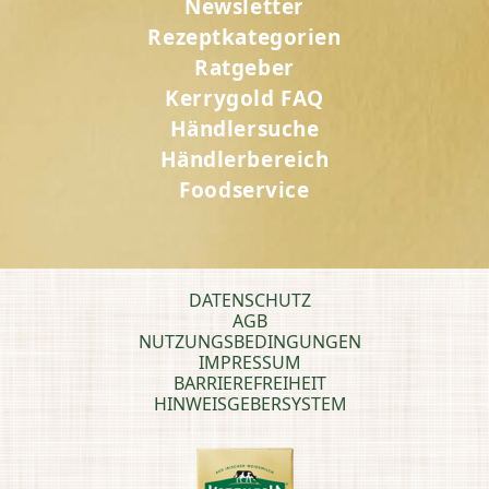
Newsletter
Rezeptkategorien
Ratgeber
Kerrygold FAQ
Händlersuche
Händlerbereich
Foodservice
DATENSCHUTZ
AGB
NUTZUNGSBEDINGUNGEN
IMPRESSUM
BARRIEREFREIHEIT
HINWEISGEBERSYSTEM