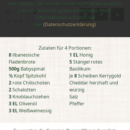
von Cookies. Sie können dieser auch widersprechen
Gemüse-Quesadillas
oder sie jederzeit später widerrufen. Mehr
20 Min
einfach
Zubereitungszeit:
Schwierigkeit:
Informationen erhalten Sie
Bewertung
hier
(Datenschutzerklärung)
.
abschicken
Zutaten für 4 Portionen:
8
libanesische
1 EL
Honig
Fladenbrote
5
Stängel rotes
500g
Babyspinat
Basilikum
1⁄2
Kopf Spitzkohl
Je
8
Scheiben Kerrygold
2
rote Chilischoten
Cheddar herzhaft und
2
Schalotten
würzig
3
Knoblauchzehen
Salz
3 EL
Olivenöl
Pfeffer
3 EL
Weißweinessig