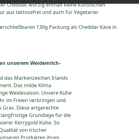
her Cheddar, würzig enthält keine künstlichen
tur aus laktosefrei und auch für Vegetarier
rverschließbaren 130g Packung als Cheddar Käse in
 an unserem Weidemilch-
d das Markenzeichen Irlands
ment. Das milde Klima
ange Weidesaison. Unsere Kühe
ahr im Freien verbringen und
es Gras. Diese artgerechte
 langfristige Grundlage für die
serer Kerrygold Kühe. So
ualität von irischer
t unseren Produkten ihren