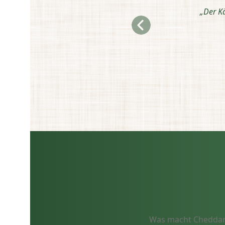
„Der K
Was macht Cheddar