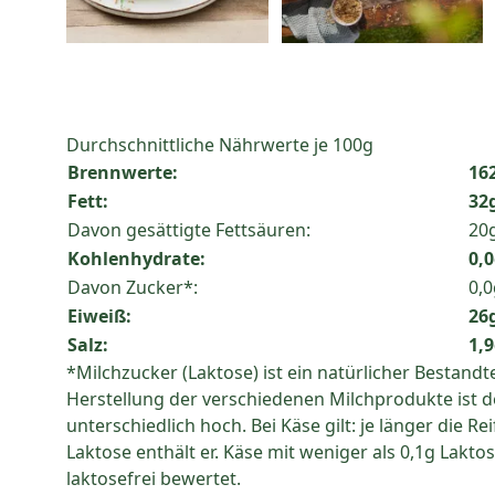
Durchschnittliche Nährwerte je 100g
Brennwerte:
162
Fett:
32
Davon gesättigte Fettsäuren:
20
Kohlenhydrate:
0,
Davon Zucker*:
0,0
Eiweiß:
26
Salz:
1,
*Milchzucker (Laktose) ist ein natürlicher Bestandte
Herstellung der verschiedenen Milchprodukte ist d
unterschiedlich hoch. Bei Käse gilt: je länger die Re
Laktose enthält er. Käse mit weniger als 0,1g Lakto
laktosefrei bewertet.