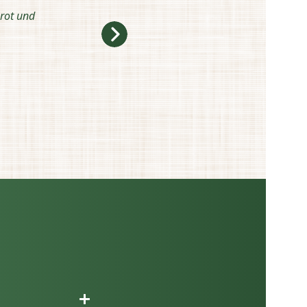
rot und
„Ist ganz vielseitig anwendbar: ob als Brotbelag, 
hat einen ganz tollen Eigenge
Bianca