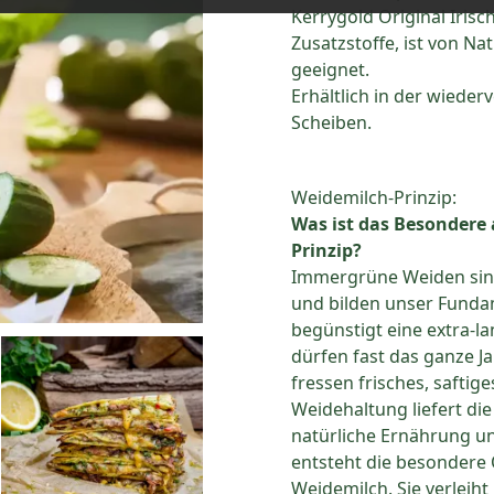
Kerrygold Original Irisc
Zusatzstoffe, ist von Na
geeignet.
Erhältlich in der wiede
Scheiben.
Weidemilch-Prinzip:
Was ist das Besondere
Prinzip?
Immergrüne Weiden sin
und bilden unser Funda
begünstigt eine extra-l
dürfen fast das ganze J
fressen frisches, saftig
Weidehaltung liefert die
natürliche Ernährung un
entsteht die besondere Q
Weidemilch. Sie verleih