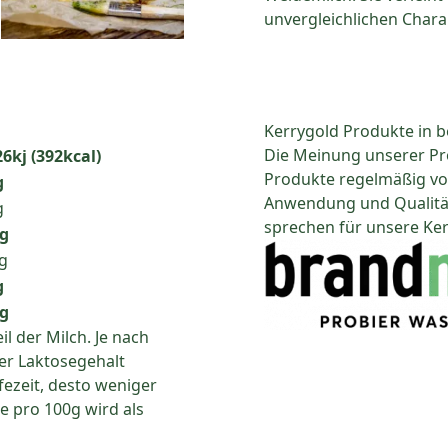
unvergleichlichen Chara
Kerrygold Produkte in b
Die Meinung unserer Pr
6kj (392kcal)
Produkte regelmäßig v
g
Anwendung und Qualität 
g
sprechen für unsere Ker
0g
g
g
9g
il der Milch. Je nach
er Laktosegehalt
ifezeit, desto weniger
se pro 100g wird als