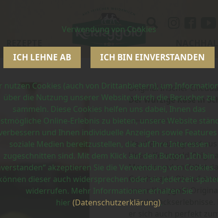
Verwendung von Cookies
REZEPTE
NACHHAL
ICH LEHNE AB
ICH BIN EINVERSTANDEN
r nutzen Cookies (auch von Drittanbietern), um Informatio
Original Irischer Chedd
über die Nutzung unserer Website durch die Besucher zu
Der würzige Käse in S
sammeln. Diese Cookies helfen uns dabei, Ihnen das
stmögliche Online-Erlebnis zu bieten, unsere Website stän
verbessern und Ihnen individuelle Anzeigen sowie Features
Herrlich würzig und aus
soziale Medien bereitzustellen, die auf Ihre Interessen
Unser Kerrygold Original
zugeschnitten sind. Mit dem Klick auf den Button „Ich bin
Monate und entfaltet d
nverstanden“ akzeptieren Sie die Verwendung von Cookies. 
Geschmack. Ob auf einem
können dieser auch widersprechen oder sie jederzeit späte
unser Kerrygold Original
widerrufen. Mehr Informationen erhalten Sie
Geschmackserlebnisse. 
hier
(Datenschutzerklärung)
.
er sich auch perfekt zu