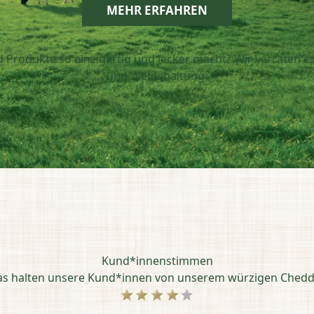
MEHR ERFAHREN
Produkte so einzigartig und lecker macht? Wir verraten es d
und Weidehaltung.
Kund*innenstimmen
s halten unsere Kund*innen von unserem würzigen Ched