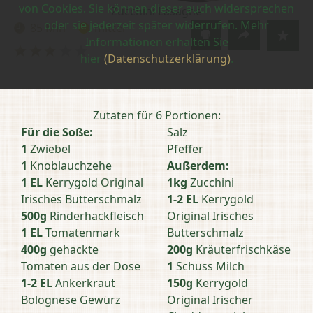
von Cookies. Sie können dieser auch widersprechen
Zucchini Lasagne
oder sie jederzeit später widerrufen. Mehr
85 Min
mittel
Zubereitungszeit:
Schwierigkeit:
Informationen erhalten Sie
Bewertung
hier
(Datenschutzerklärung)
.
abschicken
Zutaten für 6 Portionen:
Für die Soße:
Salz
1
Zwiebel
Pfeffer
1
Knoblauchzehe
Außerdem:
1 EL
Kerrygold Original
1kg
Zucchini
Irisches Butterschmalz
1-2 EL
Kerrygold
500g
Rinderhackfleisch
Original Irisches
1 EL
Tomatenmark
Butterschmalz
400g
gehackte
200g
Kräuterfrischkäse
Tomaten aus der Dose
1
Schuss Milch
1-2 EL
Ankerkraut
150g
Kerrygold
Bolognese Gewürz
Original Irischer