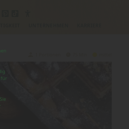
TIGKEIT
UNTERNEHMEN
KARRIERE
nen
1 Portionen
75 Min
mittel
Portionen:
Zubereitungszeit:
Schwierigkeit:
dig
 für
Sie
r