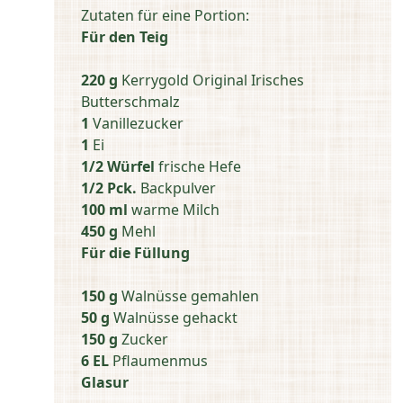
Zutaten für eine Portion:
Für den Teig
220 g
Kerrygold Original Irisches
Butterschmalz
1
Vanillezucker
1
Ei
1/2 Würfel
frische Hefe
1/2 Pck.
Backpulver
100 ml
warme Milch
450 g
Mehl
Für die Füllung
150 g
Walnüsse gemahlen
50 g
Walnüsse gehackt
150 g
Zucker
6 EL
Pflaumenmus
Glasur