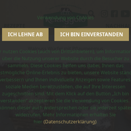
Verwendung von Cookies
REZEPTE
NACHHAL
ICH LEHNE AB
ICH BIN EINVERSTANDEN
Walnuss Würfel mit Pflaumenmus
r nutzen Cookies (auch von Drittanbietern), um Informatio
über die Nutzung unserer Website durch die Besucher zu
sammeln. Diese Cookies helfen uns dabei, Ihnen das
stmögliche Online-Erlebnis zu bieten, unsere Website stän
verbessern und Ihnen individuelle Anzeigen sowie Features
soziale Medien bereitzustellen, die auf Ihre Interessen
zugeschnitten sind. Mit dem Klick auf den Button „Ich bin
nverstanden“ akzeptieren Sie die Verwendung von Cookies. 
können dieser auch widersprechen oder sie jederzeit späte
widerrufen. Mehr Informationen erhalten Sie
hier
(Datenschutzerklärung)
.