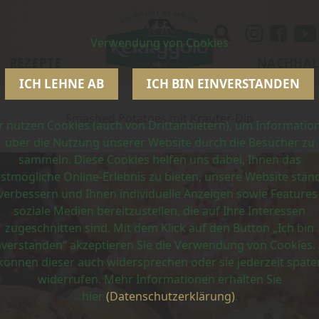
Verwendung von Cookies
REZEPTE
NACHHAL
ICH LEHNE AB
ICH BIN EINVERSTANDEN
Smashed Potatoes mit Kräuter-Dip
r nutzen Cookies (auch von Drittanbietern), um Informatio
über die Nutzung unserer Website durch die Besucher zu
sammeln. Diese Cookies helfen uns dabei, Ihnen das
stmögliche Online-Erlebnis zu bieten, unsere Website stän
verbessern und Ihnen individuelle Anzeigen sowie Features
soziale Medien bereitzustellen, die auf Ihre Interessen
zugeschnitten sind. Mit dem Klick auf den Button „Ich bin
nverstanden“ akzeptieren Sie die Verwendung von Cookies. 
können dieser auch widersprechen oder sie jederzeit späte
widerrufen. Mehr Informationen erhalten Sie
hier
(Datenschutzerklärung)
.