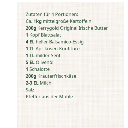
Zutaten für 4 Portionen:
Ca.
1kg
mittelgroße Kartoffeln
200g
Kerrygold Original Irische Butter
1
Kopf Blattsalat
4 EL
heller Balsamico-Essig
1 TL
Aprikosen-Konfitüre
1 TL
milder Senf
5 EL
Olivenöl
1
Schalotte
200g
Kräuterfrischkäse
2-3 EL
Milch
Salz
Pfeffer aus der Mühle