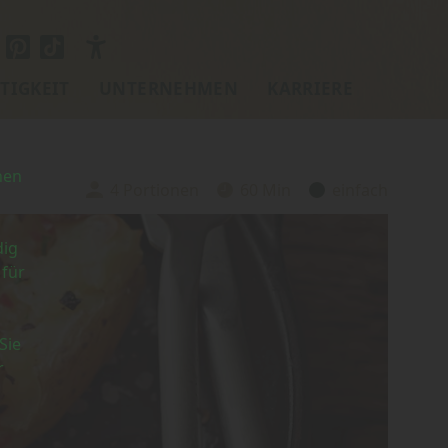
TIGKEIT
UNTERNEHMEN
KARRIERE
nen
4 Portionen
60 Min
einfach
Portionen:
Zubereitungszeit:
Schwierigkeit:
dig
 für
Sie
r