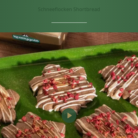
Schneeflocken Shortbread
Video
abspielen