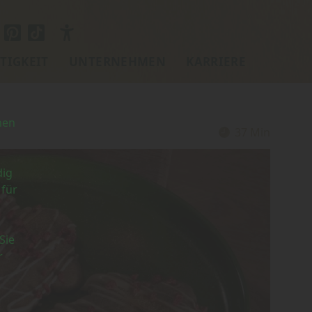
TIGKEIT
UNTERNEHMEN
KARRIERE
nen
37 Min
Zubereitungszeit:
dig
 für
Sie
r