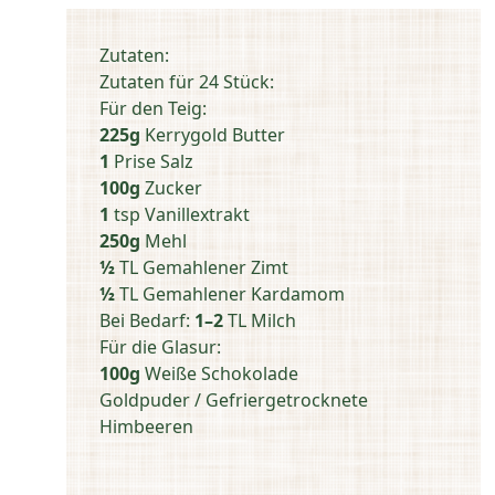
Zutaten:
Zutaten für 24 Stück:​
Für den Teig:​
225g
Kerrygold Butter​
1
Prise Salz​
100g
Zucker​
1
tsp Vanillextrakt​
250g
Mehl​
½
TL Gemahlener Zimt​
½
TL Gemahlener Kardamom​
Bei Bedarf:
1–2
TL Milch​
Für die Glasur:​​
100g
Weiße Schokolade​​
Goldpuder / Gefriergetrocknete
Himbeeren