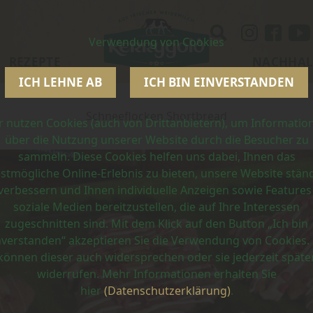
Verwendung von Cookies
REZEPTE
NACHHAL
ICH LEHNE AB
ICH BIN EINVERSTANDEN
Schneeflocken Shortbread
r nutzen Cookies (auch von Drittanbietern), um Informatio
über die Nutzung unserer Website durch die Besucher zu
sammeln. Diese Cookies helfen uns dabei, Ihnen das
stmögliche Online-Erlebnis zu bieten, unsere Website stän
verbessern und Ihnen individuelle Anzeigen sowie Features
soziale Medien bereitzustellen, die auf Ihre Interessen
zugeschnitten sind. Mit dem Klick auf den Button „Ich bin
nverstanden“ akzeptieren Sie die Verwendung von Cookies. 
können dieser auch widersprechen oder sie jederzeit späte
widerrufen. Mehr Informationen erhalten Sie
hier
(Datenschutzerklärung)
.