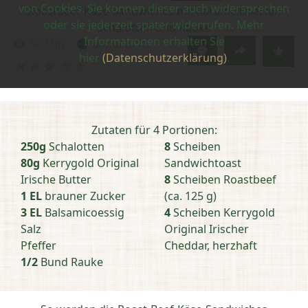
von Cookies. Sie können dieser auch widersprechen
Roastbeef-Käse-Sandwiches mit karamellisierten
oder sie jederzeit später widerrufen. Mehr
Schalotten und Rauke
Informationen erhalten Sie
30 Min
einfach
Zubereitungszeit:
Schwierigkeit:
hier
(Datenschutzerklärung)
.
Bewertung
abschicken
Zutaten für 4 Portionen:
250g
Schalotten
8
Scheiben
80g
Kerrygold Original
Sandwichtoast
Irische Butter
8
Scheiben Roastbeef
1 EL
brauner Zucker
(ca. 125 g)
3 EL
Balsamicoessig
4
Scheiben Kerrygold
Salz
Original Irischer
Pfeffer
Cheddar, herzhaft
1/2
Bund Rauke