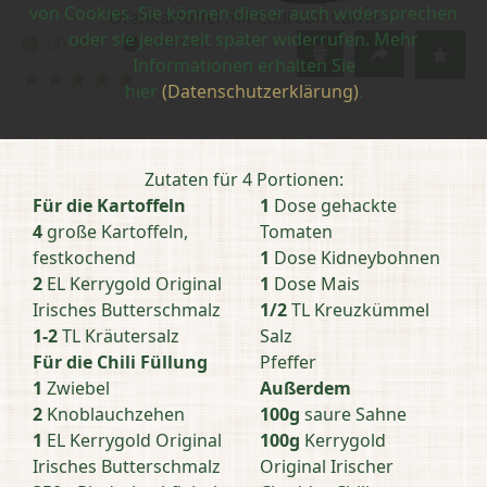
von Cookies. Sie können dieser auch widersprechen
Ofenkartoffel mit Chili con Carne
oder sie jederzeit später widerrufen. Mehr
60 Min
einfach
Zubereitungszeit:
Schwierigkeit:
Informationen erhalten Sie
Bewertung
hier
(Datenschutzerklärung)
.
abschicken
Zutaten für 4 Portionen:
Für die Kartoffeln
1
Dose gehackte
4
große Kartoffeln,
Tomaten
festkochend
1
Dose Kidneybohnen
2
EL Kerrygold Original
1
Dose Mais
Irisches Butterschmalz
1/2
TL Kreuzkümmel
1-2
TL Kräutersalz
Salz
Für die Chili Füllung
Pfeffer
1
Zwiebel
Außerdem
2
Knoblauchzehen
100g
saure Sahne
1
EL Kerrygold Original
100g
Kerrygold
Irisches Butterschmalz
Original Irischer