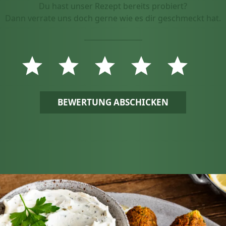
Du hast unser Rezept bereits probiert?
Dann verrate uns doch gerne wie es dir geschmeckt hat.
BEWERTUNG ABSCHICKEN