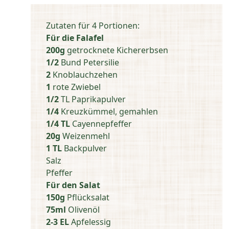
Zutaten für 4 Portionen:
Für die Falafel
200g
getrocknete Kichererbsen
1/2
Bund Petersilie
2
Knoblauchzehen
1
rote Zwiebel
1/2
TL Paprikapulver
1/4
Kreuzkümmel, gemahlen
1/4 TL
Cayennepfeffer
20g
Weizenmehl
1 TL
Backpulver
Salz
Pfeffer
Für den Salat
150g
Pflücksalat
75ml
Olivenöl
2-3 EL
Apfelessig