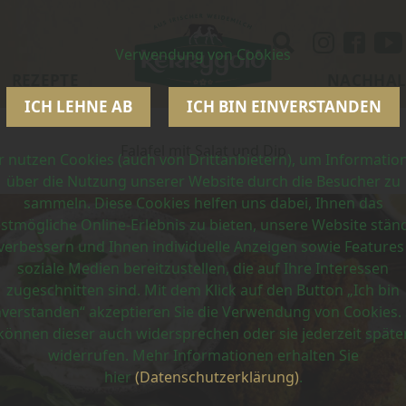
Verwendung von Cookies
REZEPTE
NACHHAL
ICH LEHNE AB
ICH BIN EINVERSTANDEN
Falafel mit Salat und Dip
r nutzen Cookies (auch von Drittanbietern), um Informatio
über die Nutzung unserer Website durch die Besucher zu
sammeln. Diese Cookies helfen uns dabei, Ihnen das
stmögliche Online-Erlebnis zu bieten, unsere Website stän
verbessern und Ihnen individuelle Anzeigen sowie Features
soziale Medien bereitzustellen, die auf Ihre Interessen
zugeschnitten sind. Mit dem Klick auf den Button „Ich bin
nverstanden“ akzeptieren Sie die Verwendung von Cookies. 
können dieser auch widersprechen oder sie jederzeit späte
widerrufen. Mehr Informationen erhalten Sie
hier
(Datenschutzerklärung)
.