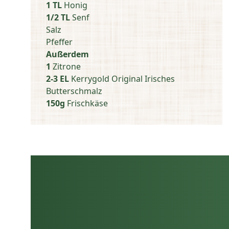
1 TL
Honig
1/2 TL
Senf
Salz
Pfeffer
Außerdem
1
Zitrone
2-3 EL
Kerrygold Original Irisches
Butterschmalz
150g
Frischkäse