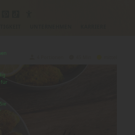
TIGKEIT
UNTERNEHMEN
KARRIERE
nen
4 Portionen
45 Min
mittel
Portionen:
Zubereitungszeit:
Schwierigkeit:
dig
 für
Sie
r