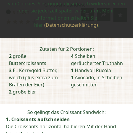
von Cookies. Sie können dieser auch widersprechen
Croissant Sandwich
oder sie jederzeit später widerrufen. Mehr
einfach
Schwierigkeit:
Informationen erhalten Sie
Bewertung
hier
(Datenschutzerklärung)
.
abschicken
Zutaten für 2 Portionen:
2
große
4
Scheiben
Buttercroissants​
geräucherter Truthahn​
3
EL Kerrygold Butter,
1
Handvoll Rucola​
weich (plus extra zum
1
Avocado, in Scheiben
Braten der Eier)​
geschnitten
2
große Eier​
So gelingt das Croissant Sandwich:
1. Croissants aufschneiden
Die Croissants horizontal halbieren.​Mit der Hand