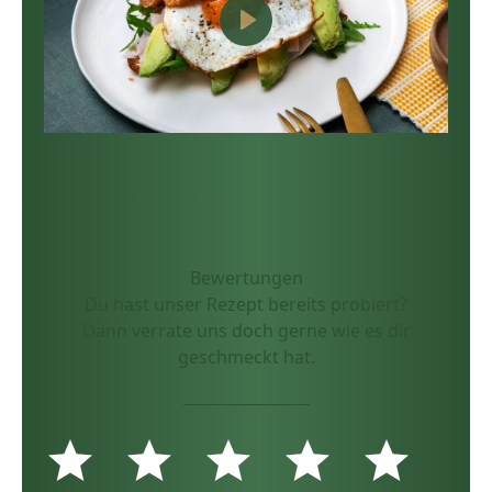
Video
abspielen
Bewertungen
Du hast unser Rezept bereits probiert?
Dann verrate uns doch gerne wie es dir
geschmeckt hat.