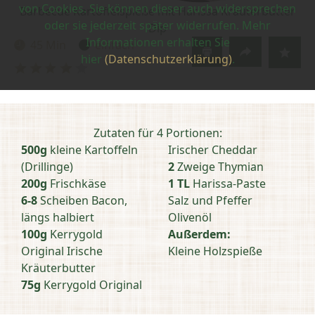
von Cookies. Sie können dieser auch widersprechen
Barbecue Kartoffelspieße mit Harissa Kräuterbutter
oder sie jederzeit später widerrufen. Mehr
Dip
Informationen erhalten Sie
45 Min
einfach
Zubereitungszeit:
Schwierigkeit:
hier
(Datenschutzerklärung)
.
Bewertung
abschicken
Zutaten für 4 Portionen:
500g
kleine Kartoffeln
Irischer Cheddar
(Drillinge)
2
Zweige Thymian
200g
Frischkäse
1 TL
Harissa-Paste
6-8
Scheiben Bacon,
Salz und Pfeffer
längs halbiert
Olivenöl
100g
Kerrygold
Außerdem:
Original Irische
Kleine Holzspieße
Kräuterbutter
75g
Kerrygold Original