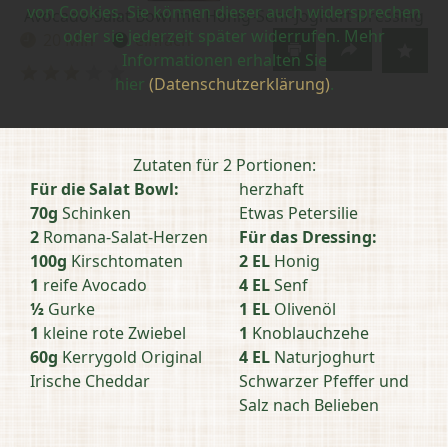
von Cookies. Sie können dieser auch widersprechen
Avocado-Salat Bowl mit Honig-Senf-Joghurt Dressing
oder sie jederzeit später widerrufen. Mehr
20 Min
einfach
Zubereitungszeit:
Schwierigkeit:
Informationen erhalten Sie
Bewertung
hier
(Datenschutzerklärung)
.
abschicken
Zutaten für 2 Portionen:
Für die Salat Bowl:
herzhaft
70g
Schinken
Etwas Petersilie
2
Romana-Salat-Herzen
Für das Dressing:
100g
Kirschtomaten
2 EL
Honig
1
reife Avocado
4 EL
Senf
½
Gurke
1 EL
Olivenöl
1
kleine rote Zwiebel
1
Knoblauchzehe
60g
Kerrygold Original
4 EL
Naturjoghurt
Irische Cheddar
Schwarzer Pfeffer und
Salz nach Belieben