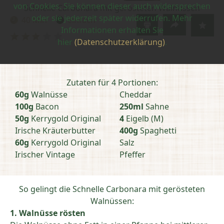
von Cookies. Sie können dieser auch widersprechen
Schnelle Carbonara mit gerösteten Walnüssen
oder sie jederzeit später widerrufen. Mehr
40 Min
einfach
Zubereitungszeit:
Schwierigkeit:
Informationen erhalten Sie
Bewertung
hier
(Datenschutzerklärung)
.
abschicken
Zutaten für 4 Portionen:
60g
Walnüsse
Cheddar
100g
Bacon
250ml
Sahne
50g
Kerrygold Original
4
Eigelb (M)
Irische Kräuterbutter
400g
Spaghetti
60g
Kerrygold Original
Salz
Irischer Vintage
Pfeffer
So gelingt die Schnelle Carbonara mit gerösteten
Walnüssen:
1. Walnüsse rösten