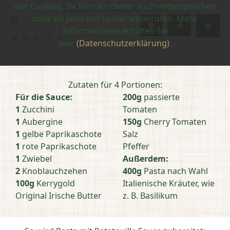
von Cookies. Sie können dieser auch widersprechen
Pasta mit Ratatouille Sauce
oder sie jederzeit später widerrufen. Mehr
45 Min
mittel
Zubereitungszeit:
Schwierigkeit:
Informationen erhalten Sie
Bewertung
hier
(Datenschutzerklärung)
.
abschicken
Zutaten für 4 Portionen:
Für die Sauce:
200g
passierte
1
Zucchini
Tomaten
1
Aubergine
150g
Cherry Tomaten
1
gelbe Paprikaschote
Salz
1
rote Paprikaschote
Pfeffer
1
Zwiebel
Außerdem:
2
Knoblauchzehen
400g
Pasta nach Wahl
100g
Kerrygold
Italienische Kräuter, wie
Original Irische Butter
z. B. Basilikum