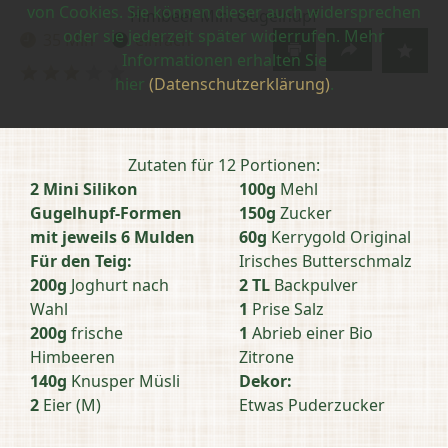
von Cookies. Sie können dieser auch widersprechen
Himbeer Mini Gugelhupf
oder sie jederzeit später widerrufen. Mehr
35 Min
einfach
Zubereitungszeit:
Schwierigkeit:
Informationen erhalten Sie
Bewertung
hier
(Datenschutzerklärung)
.
abschicken
Zutaten für 12 Portionen:
2 Mini Silikon
100g
Mehl
Gugelhupf-Formen
150g
Zucker
mit jeweils 6 Mulden
60g
Kerrygold Original
Für den Teig:
Irisches Butterschmalz
200g
Joghurt nach
2 TL
Backpulver
Wahl
1
Prise Salz
200g
frische
1
Abrieb einer Bio
Himbeeren
Zitrone
140g
Knusper Müsli
Dekor:
2
Eier (M)
Etwas Puderzucker