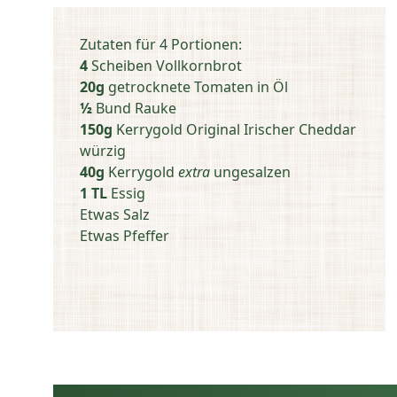
Zutaten für 4 Portionen:
4
Scheiben Vollkornbrot
20g
getrocknete Tomaten in Öl
½
Bund Rauke
150g
Kerrygold Original Irischer Cheddar
würzig
40g
Kerrygold
extra
ungesalzen
1 TL
Essig
Etwas Salz
Etwas Pfeffer