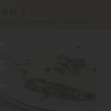
TIGKEIT
UNTERNEHMEN
KARRIERE
nen
4 Portionen
15 Min
einfach
Portionen:
Zubereitungszeit:
Schwierigkeit:
dig
 für
Sie
r