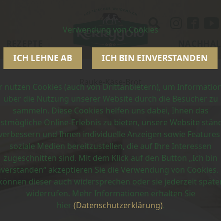
Verwendung von Cookies
REZEPTE
NACHHAL
ICH LEHNE AB
ICH BIN EINVERSTANDEN
Rauke-Käse-Brot
r nutzen Cookies (auch von Drittanbietern), um Informatio
über die Nutzung unserer Website durch die Besucher zu
sammeln. Diese Cookies helfen uns dabei, Ihnen das
stmögliche Online-Erlebnis zu bieten, unsere Website stän
verbessern und Ihnen individuelle Anzeigen sowie Features
soziale Medien bereitzustellen, die auf Ihre Interessen
zugeschnitten sind. Mit dem Klick auf den Button „Ich bin
nverstanden“ akzeptieren Sie die Verwendung von Cookies. 
können dieser auch widersprechen oder sie jederzeit späte
widerrufen. Mehr Informationen erhalten Sie
hier
(Datenschutzerklärung)
.