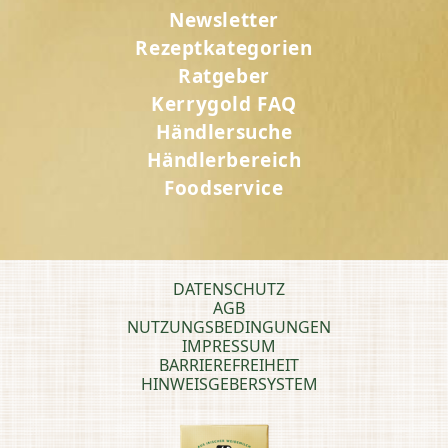
Newsletter
Rezeptkategorien
Ratgeber
Kerrygold FAQ
Händlersuche
Händlerbereich
Foodservice
DATENSCHUTZ
AGB
NUTZUNGSBEDINGUNGEN
IMPRESSUM
BARRIEREFREIHEIT
HINWEISGEBERSYSTEM