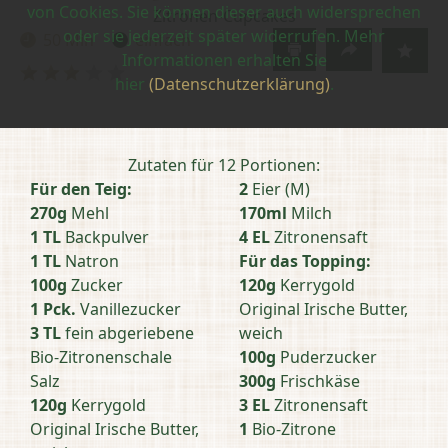
von Cookies. Sie können dieser auch widersprechen
Zitronen-Cupcakes
oder sie jederzeit später widerrufen. Mehr
50 Min
einfach
Zubereitungszeit:
Schwierigkeit:
Informationen erhalten Sie
Bewertung
hier
(Datenschutzerklärung)
.
abschicken
Zutaten für 12 Portionen:
Für den Teig:
2
Eier (M)
270g
Mehl
170ml
Milch
1 TL
Backpulver
4 EL
Zitronensaft
1 TL
Natron
Für das Topping:
100g
Zucker
120g
Kerrygold
1 Pck.
Vanillezucker
Original Irische Butter,
3 TL
fein abgeriebene
weich
Bio-Zitronenschale
100g
Puderzucker
Salz
300g
Frischkäse
120g
Kerrygold
3 EL
Zitronensaft
Original Irische Butter,
1
Bio-Zitrone