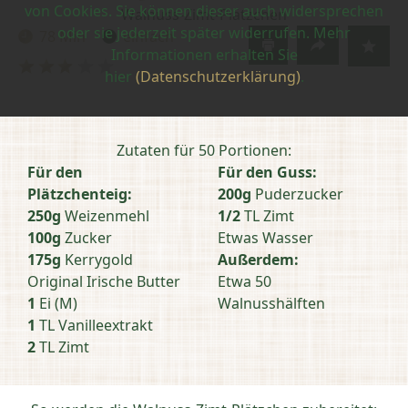
von Cookies. Sie können dieser auch widersprechen
Walnuss-Zimt-Plätzchen
oder sie jederzeit später widerrufen. Mehr
78 Min
einfach
Zubereitungszeit:
Schwierigkeit:
Informationen erhalten Sie
Bewertung
hier
(Datenschutzerklärung)
.
abschicken
Zutaten für 50 Portionen:
Für den
Für den Guss:
Plätzchenteig:
200g
Puderzucker
250g
Weizenmehl
1/2
TL Zimt
100g
Zucker
Etwas Wasser
175g
Kerrygold
Außerdem:
Original Irische Butter
Etwa 50
1
Ei (M)
Walnusshälften
1
TL Vanilleextrakt
2
TL Zimt