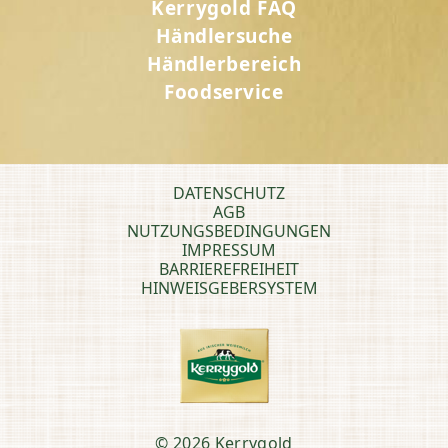
Kerrygold FAQ
Händlersuche
Händlerbereich
Foodservice
DATENSCHUTZ
AGB
NUTZUNGSBEDINGUNGEN
IMPRESSUM
BARRIEREFREIHEIT
HINWEISGEBERSYSTEM
© 2026 Kerrygold