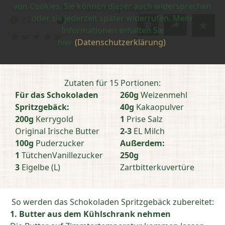
von Cookies. Sie können dieser auch widersprechen
Schokoladen Spritzgebäck
oder sie jederzeit später widerrufen. Mehr
27 Min
einfach
Zubereitungszeit:
Schwierigkeit:
Informationen erhalten Sie
Bewertung
hier
(Datenschutzerklärung)
.
abschicken
Zutaten für 15 Portionen:
Für das Schokoladen
260g
Weizenmehl
Spritzgebäck:
40g
Kakaopulver
200g
Kerrygold
1
Prise Salz
Original Irische Butter
2-3
EL Milch
100g
Puderzucker
Außerdem:
1
TütchenVanillezucker
250g
3
Eigelbe (L)
Zartbitterkuvertüre
So werden das Schokoladen Spritzgebäck zubereitet:
1. Butter aus dem Kühlschrank nehmen