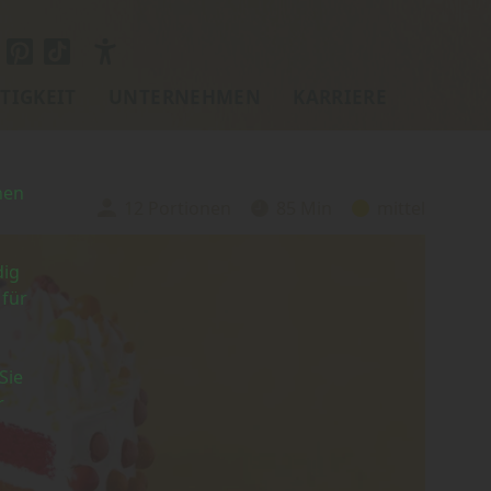
TIGKEIT
UNTERNEHMEN
KARRIERE
nen
12 Portionen
85 Min
mittel
Portionen:
Zubereitungszeit:
Schwierigkeit:
dig
 für
Sie
r