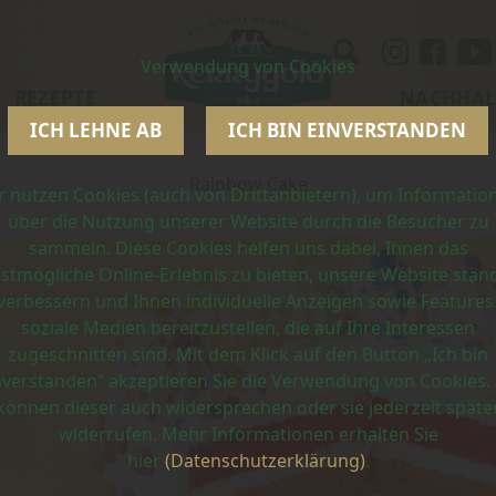
Verwendung von Cookies
REZEPTE
NACHHAL
ICH LEHNE AB
ICH BIN EINVERSTANDEN
Rainbow Cake
r nutzen Cookies (auch von Drittanbietern), um Informatio
über die Nutzung unserer Website durch die Besucher zu
sammeln. Diese Cookies helfen uns dabei, Ihnen das
stmögliche Online-Erlebnis zu bieten, unsere Website stän
verbessern und Ihnen individuelle Anzeigen sowie Features
soziale Medien bereitzustellen, die auf Ihre Interessen
zugeschnitten sind. Mit dem Klick auf den Button „Ich bin
nverstanden“ akzeptieren Sie die Verwendung von Cookies. 
können dieser auch widersprechen oder sie jederzeit späte
widerrufen. Mehr Informationen erhalten Sie
hier
(Datenschutzerklärung)
.