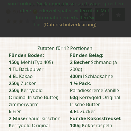
von Cookies. Sie können dieser auch widersprechen
Raffinierter Kokos-Kirschkuchen
oder sie jederzeit später widerrufen. Mehr
80 Min
mittel
Zubereitungszeit:
Schwierigkeit:
Informationen erhalten Sie
Bewertung
hier
(Datenschutzerklärung)
.
abschicken
Zutaten für 12 Portionen:
Für den Boden:
Für den Belag:
150g
Mehl (Typ 405)
2 Becher
Schmand (á
1 TL
Backpulver
200g)
4 EL
Kakao
400ml
Schlagsahne
250g
Zucker
1 ½ Pack.
250g
Kerrygold
Paradiescreme Vanille
Original Irische Butter,
60g
Kerrygold Original
zimmerwarm
Irische Butter
6
Eier
4 EL
Zucker
2 Gläser
Sauerkirschen
Für die Kokosstreusel:
Kerrygold Original
100g
Kokosraspeln