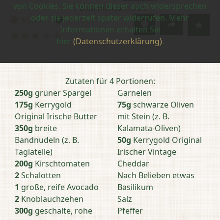
von Cookies. Sie können dieser auch widersprechen
Pasta mit Garnelen
oder sie jederzeit später widerrufen. Mehr
50 Min
einfach
Zubereitungszeit:
Schwierigkeit:
Informationen erhalten Sie
Bewertung
hier
(Datenschutzerklärung)
.
abschicken
Zutaten für 4 Portionen:
250g
grüner Spargel
Garnelen
175g
Kerrygold
75g
schwarze Oliven
Original Irische Butter
mit Stein (z. B.
350g
breite
Kalamata-Oliven)
Bandnudeln (z. B.
50g
Kerrygold Original
Tagiatelle)
Irischer Vintage
200g
Kirschtomaten
Cheddar
2
Schalotten
Nach Belieben etwas
1
große, reife Avocado
Basilikum
2
Knoblauchzehen
Salz
300g
geschälte, rohe
Pfeffer