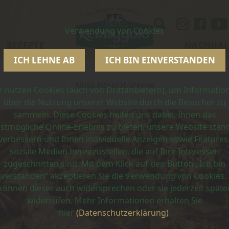
Verwendung von Cookies
REZEPTE
NACHHAL
ICH LEHNE AB
ICH BIN EINVERSTANDEN
Nuss-Nougat-Sterne
r nutzen Cookies (auch von Drittanbietern), um Informatio
über die Nutzung unserer Website durch die Besucher zu
sammeln. Diese Cookies helfen uns dabei, Ihnen das
stmögliche Online-Erlebnis zu bieten, unsere Website stän
verbessern und Ihnen individuelle Anzeigen sowie Features
soziale Medien bereitzustellen, die auf Ihre Interessen
zugeschnitten sind. Mit dem Klick auf den Button „Ich bin
nverstanden“ akzeptieren Sie die Verwendung von Cookies. 
können dieser auch widersprechen oder sie jederzeit späte
widerrufen. Mehr Informationen erhalten Sie
hier
(Datenschutzerklärung)
.