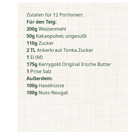
Zutaten für 12 Portionen:
Für den Teig:
200g
Weizenmehl
50g
Kakaopulver, ungesüßt
110g
Zucker
2 TL
Ankerkraut Tonka Zucker
1
Ei (M)
175g
Kerrygold Original Irische Butter
1
Prise Salz
Außerdem:
100g
Haselnüsse
100g
Nuss-Nougat