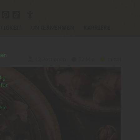
TIGKEIT
UNTERNEHMEN
KARRIERE
nen
12 Portionen
72 Min
mittel
Portionen:
Zubereitungszeit:
Schwierigkeit:
dig
 für
Sie
r