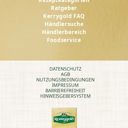
Rezeptkategorien
Ratgeber
Kerrygold FAQ
Händlersuche
Händlerbereich
Foodservice
DATENSCHUTZ
AGB
NUTZUNGSBEDINGUNGEN
IMPRESSUM
BARRIEREFREIHEIT
HINWEISGEBERSYSTEM