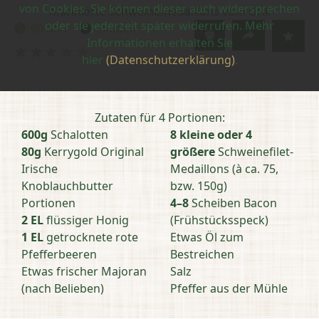
von Cookies. Sie können dieser auch widersprechen
Marinierte Schweinemedaillons vom Grill
oder sie jederzeit später widerrufen. Mehr
60 Min
einfach
Zubereitungszeit:
Schwierigkeit:
Informationen erhalten Sie
Bewertung
hier
(Datenschutzerklärung)
.
abschicken
Zutaten für 4 Portionen:
600g
Schalotten
8 kleine oder 4
80g
Kerrygold Original
größere
Schweinefilet-
Irische
Medaillons (à ca. 75,
Knoblauchbutter
bzw. 150g)
Portionen
4–8
Scheiben Bacon
2 EL
flüssiger Honig
(Frühstücksspeck)
1 EL
getrocknete rote
Etwas Öl zum
Pfefferbeeren
Bestreichen
Etwas frischer Majoran
Salz
(nach Belieben)
Pfeffer aus der Mühle