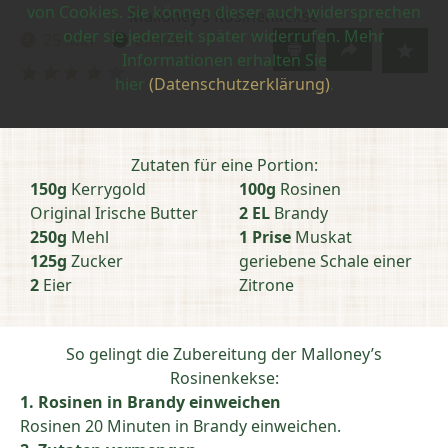
von Cookies. Sie können dieser auch widersprechen
Malloney’s Rosinenkekse
oder sie jederzeit später widerrufen. Mehr
25 Min
einfach
Zubereitungszeit:
Schwierigkeit:
Informationen erhalten Sie
Bewertung
hier
(Datenschutzerklärung)
.
abschicken
Zutaten für eine Portion:
150g
Kerrygold
100g
Rosinen
Original Irische Butter
2 EL
Brandy
250g
Mehl
1 Prise
Muskat
125g
Zucker
geriebene Schale einer
2
Eier
Zitrone
So gelingt die Zubereitung der Malloney’s
Rosinenkekse:
1. Rosinen in Brandy einweichen
Rosinen 20 Minuten in Brandy einweichen.