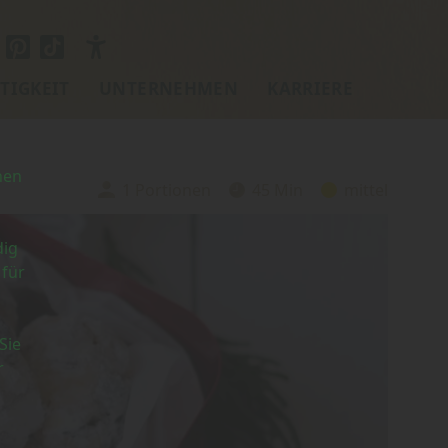
TIGKEIT
UNTERNEHMEN
KARRIERE
nen
1 Portionen
45 Min
mittel
Portionen:
Zubereitungszeit:
Schwierigkeit:
dig
 für
Sie
r