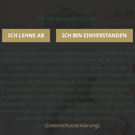
Verwendung von Cookies
REZEPTE
NACHHAL
ICH LEHNE AB
ICH BIN EINVERSTANDEN
Kerrygold Stollenkonfekt
r nutzen Cookies (auch von Drittanbietern), um Informatio
über die Nutzung unserer Website durch die Besucher zu
sammeln. Diese Cookies helfen uns dabei, Ihnen das
stmögliche Online-Erlebnis zu bieten, unsere Website stän
verbessern und Ihnen individuelle Anzeigen sowie Features
soziale Medien bereitzustellen, die auf Ihre Interessen
zugeschnitten sind. Mit dem Klick auf den Button „Ich bin
nverstanden“ akzeptieren Sie die Verwendung von Cookies. 
können dieser auch widersprechen oder sie jederzeit späte
widerrufen. Mehr Informationen erhalten Sie
hier
(Datenschutzerklärung)
.