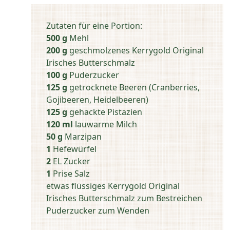
Zutaten für eine Portion:
500 g
Mehl
200 g
geschmolzenes Kerrygold Original
Irisches Butterschmalz
100 g
Puderzucker
125 g
getrocknete Beeren (Cranberries,
Gojibeeren, Heidelbeeren)
125 g
gehackte Pistazien
120 ml
lauwarme Milch
50 g
Marzipan
1
Hefewürfel
2
EL Zucker
1
Prise Salz
etwas flüssiges Kerrygold Original
Irisches Butterschmalz zum Bestreichen
Puderzucker zum Wenden