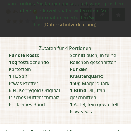
von Cookies. Sie können dieser auch widersprechen
Kartoffelrösti mit Kräuterquark
oder sie jederzeit später widerrufen. Mehr
45 Min
mittel
Zubereitungszeit:
Schwierigkeit:
Informationen erhalten Sie
Bewertung
hier
(Datenschutzerklärung)
.
abschicken
Zutaten für 4 Portionen:
Für die Rösti:
Schnittlauch, in feine
1kg
festkochende
Röllchen geschnitten
Kartoffeln
Für den
1 TL
Salz
Kräuterquark:
Etwas Pfeffer
150g
Magerquark
6 EL
Kerrygold Original
1 Bund
Dill, fein
Irisches Butterschmalz
geschnitten
Ein kleines Bund
1
Apfel, fein gewürfelt
Etwas Salz