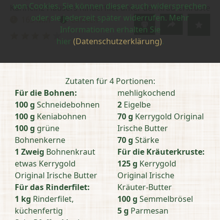
von Cookies. Sie können dieser auch widersprechen
Karlheinz Hausers Rinderfilet unter der Kräuterkruste
oder sie jederzeit später widerrufen. Mehr
165 Min
einfach
Zubereitungszeit:
Schwierigkeit:
Informationen erhalten Sie
Bewertung
hier
(Datenschutzerklärung)
.
abschicken
Zutaten für 4 Portionen:
Für die Bohnen:
mehligkochend
100 g
Schneidebohnen
2
Eigelbe
100 g
Keniabohnen
70 g
Kerrygold Original
100 g
grüne
Irische Butter
Bohnenkerne
70 g
Stärke
1 Zweig
Bohnenkraut
Für die Kräuterkruste:
etwas Kerrygold
125 g
Kerrygold
Original Irische Butter
Original Irische
Für das Rinderfilet:
Kräuter-Butter
1 kg
Rinderfilet,
100 g
Semmelbrösel
küchenfertig
5 g
Parmesan