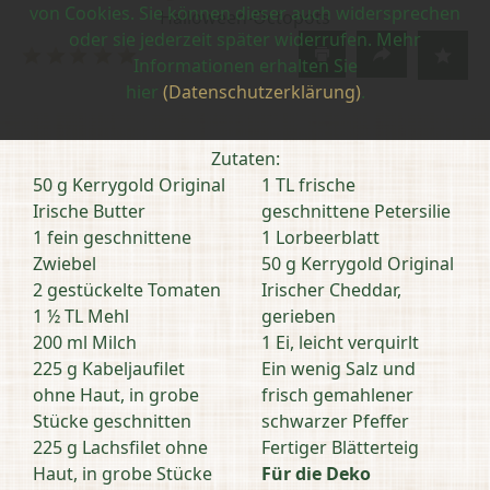
von Cookies. Sie können dieser auch widersprechen
Halloween-Octopots
oder sie jederzeit später widerrufen. Mehr
Bewertung
Informationen erhalten Sie
abschicken
hier
(Datenschutzerklärung)
.
Zutaten:
50 g Kerrygold Original
1 TL frische
Irische Butter
geschnittene Petersilie
1 fein geschnittene
1 Lorbeerblatt
Zwiebel
50 g Kerrygold Original
2 gestückelte Tomaten
Irischer Cheddar,
1 ½ TL Mehl
gerieben
200 ml Milch
1 Ei, leicht verquirlt
225 g Kabeljaufilet
Ein wenig Salz und
ohne Haut, in grobe
frisch gemahlener
Stücke geschnitten
schwarzer Pfeffer
225 g Lachsfilet ohne
Fertiger Blätterteig
Haut, in grobe Stücke
Für die Deko