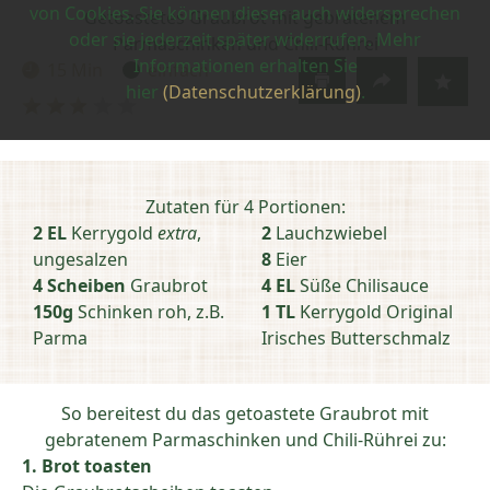
von Cookies. Sie können dieser auch widersprechen
Getoastetes Graubrot mit gebratenem
oder sie jederzeit später widerrufen. Mehr
Parmaschinken und Chili-Rührei
Informationen erhalten Sie
15 Min
einfach
Zubereitungszeit:
Schwierigkeit:
hier
(Datenschutzerklärung)
.
Bewertung
abschicken
Zutaten für 4 Portionen:
2 EL
Kerrygold
extra
,
2
Lauchzwiebel
ungesalzen
8
Eier
4 Scheiben
Graubrot
4 EL
Süße Chilisauce
150g
Schinken roh, z.B.
1 TL
Kerrygold Original
Parma
Irisches Butterschmalz
So bereitest du das getoastete Graubrot mit
gebratenem Parmaschinken und Chili-Rührei zu:
1. Brot toasten