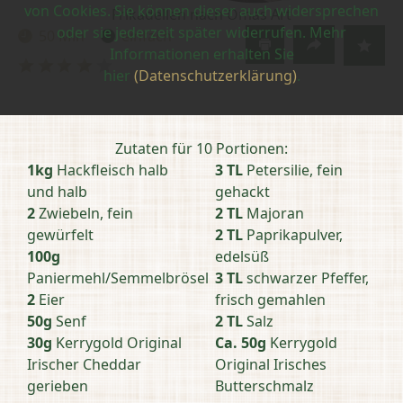
von Cookies. Sie können dieser auch widersprechen
Frikadellen nach Omas Art
oder sie jederzeit später widerrufen. Mehr
50 Min
einfach
Zubereitungszeit:
Schwierigkeit:
Informationen erhalten Sie
Bewertung
hier
(Datenschutzerklärung)
.
abschicken
Zutaten für 10 Portionen:
1kg
Hackfleisch halb
3 TL
Petersilie, fein
und halb
gehackt
2
Zwiebeln, fein
2 TL
Majoran
gewürfelt
2 TL
Paprikapulver,
100g
edelsüß
Paniermehl/Semmelbrösel
3 TL
schwarzer Pfeffer,
2
Eier
frisch gemahlen
50g
Senf
2 TL
Salz
30g
Kerrygold Original
Ca. 50g
Kerrygold
Irischer Cheddar
Original Irisches
gerieben
Butterschmalz