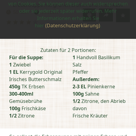
von Cookies. Sie können dieser auch widersprechen
Erbsensuppe mit grünen Erbsen und Frischkäse
oder sie jederzeit später widerrufen. Mehr
50 Min
einfach
Zubereitungszeit:
Schwierigkeit:
Informationen erhalten Sie
Bewertung
hier
(Datenschutzerklärung)
.
abschicken
Zutaten für 2 Portionen:
Für die Suppe:
1
Handvoll Basilikum
1
Zwiebel
Salz
1 EL
Kerrygold Original
Pfeffer
Irisches Butterschmalz
Außerdem:
450g
TK Erbsen
2-3 EL
Pinienkerne
300-400ml
100g
Sahne
Gemüsebrühe
1/2
Zitrone, den Abrieb
100g
Frischkäse
davon
1/2
Zitrone
Frische Kräuter