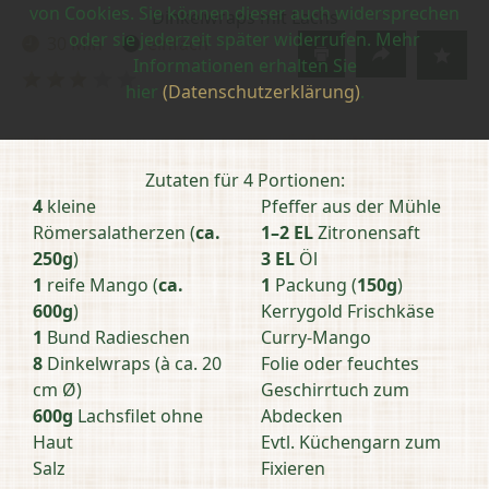
von Cookies. Sie können dieser auch widersprechen
Dinkelwraps mit Lachs
oder sie jederzeit später widerrufen. Mehr
30 Min
einfach
Zubereitungszeit:
Schwierigkeit:
Informationen erhalten Sie
Bewertung
hier
(Datenschutzerklärung)
.
abschicken
Zutaten für 4 Portionen:
4
kleine
Pfeffer aus der Mühle
Römersalatherzen (
ca.
1–2 EL
Zitronensaft
250g
)
3 EL
Öl
1
reife Mango (
ca.
1
Packung (
150g
)
600g
)
Kerrygold Frischkäse
1
Bund Radieschen
Curry-Mango
8
Dinkelwraps (à ca. 20
Folie oder feuchtes
cm Ø)
Geschirrtuch zum
600g
Lachsfilet ohne
Abdecken
Haut
Evtl. Küchengarn zum
Salz
Fixieren