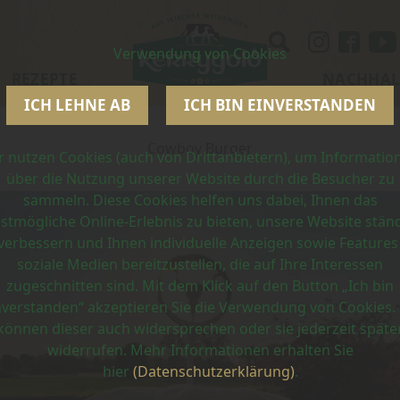
Verwendung von Cookies
REZEPTE
NACHHAL
ICH LEHNE AB
ICH BIN EINVERSTANDEN
Cowboy Burger
r nutzen Cookies (auch von Drittanbietern), um Informatio
über die Nutzung unserer Website durch die Besucher zu
sammeln. Diese Cookies helfen uns dabei, Ihnen das
stmögliche Online-Erlebnis zu bieten, unsere Website stän
verbessern und Ihnen individuelle Anzeigen sowie Features
soziale Medien bereitzustellen, die auf Ihre Interessen
zugeschnitten sind. Mit dem Klick auf den Button „Ich bin
nverstanden“ akzeptieren Sie die Verwendung von Cookies. 
können dieser auch widersprechen oder sie jederzeit späte
widerrufen. Mehr Informationen erhalten Sie
hier
(Datenschutzerklärung)
.