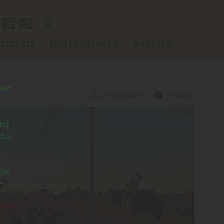
TIGKEIT
UNTERNEHMEN
KARRIERE
nen
4 Portionen
einfach
Portionen:
Schwierigkeit:
dig
 für
Sie
r