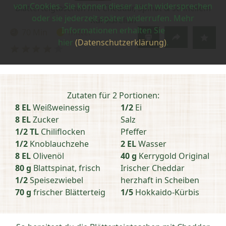
von Cookies. Sie können dieser auch widersprechen
Blätterteigtaschen mit Cheddar, Spinat & schnellem
oder sie jederzeit später widerrufen. Mehr
Kürbisrelish
Informationen erhalten Sie
70 Min
mittel
Zubereitungszeit:
Schwierigkeit:
hier
(Datenschutzerklärung)
.
Bewertung
abschicken
Zutaten für 2 Portionen:
8 EL
Weißweinessig
1/2
Ei
8 EL
Zucker
Salz
1/2 TL
Chiliflocken
Pfeffer
1/2
Knoblauchzehe
2 EL
Wasser
8 EL
Olivenöl
40 g
Kerrygold Original
80 g
Blattspinat, frisch
Irischer Cheddar
1/2
Speisezwiebel
herzhaft in Scheiben
70 g
frischer Blätterteig
1/5
Hokkaido-Kürbis