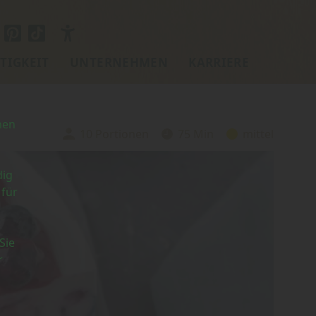
TIGKEIT
UNTERNEHMEN
KARRIERE
nen
10 Portionen
75 Min
mittel
Portionen:
Zubereitungszeit:
Schwierigkeit:
dig
 für
Sie
r