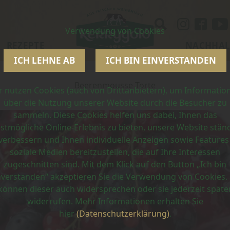
Verwendung von Cookies
REZEPTE
NACHHAL
ICH LEHNE AB
ICH BIN EINVERSTANDEN
Beerenmousse-Torte
r nutzen Cookies (auch von Drittanbietern), um Informatio
über die Nutzung unserer Website durch die Besucher zu
sammeln. Diese Cookies helfen uns dabei, Ihnen das
stmögliche Online-Erlebnis zu bieten, unsere Website stän
verbessern und Ihnen individuelle Anzeigen sowie Features
soziale Medien bereitzustellen, die auf Ihre Interessen
zugeschnitten sind. Mit dem Klick auf den Button „Ich bin
nverstanden“ akzeptieren Sie die Verwendung von Cookies. 
können dieser auch widersprechen oder sie jederzeit späte
widerrufen. Mehr Informationen erhalten Sie
hier
(Datenschutzerklärung)
.