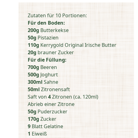
Zutaten für 10 Portionen:
Für den Boden:
200g
Butterkekse
50g
Pistazien
110g
Kerrygold Original Irische Butter
20g
brauner Zucker
Für die Füllung:
700g
Beeren
500g
Joghurt
300ml
Sahne
50ml
Zitronensaft
Saft von
4
Zitronen (ca. 120ml)
Abrieb einer Zitrone
50g
Puderzucker
170g
Zucker
9
Blatt Gelatine
1
Eiweiß