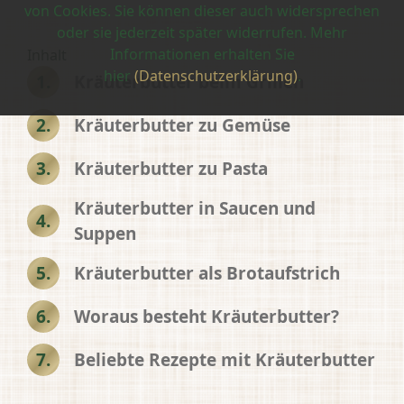
von Cookies. Sie können dieser auch widersprechen
oder sie jederzeit später widerrufen. Mehr
Informationen erhalten Sie
Inhalt
hier
(Datenschutzerklärung)
.
Kräuterbutter beim Grillen
Kräuterbutter zu Gemüse
Kräuterbutter zu Pasta
Kräuterbutter in Saucen und
Suppen
Kräuterbutter als Brotaufstrich
Woraus besteht Kräuterbutter?
Beliebte Rezepte mit Kräuterbutter