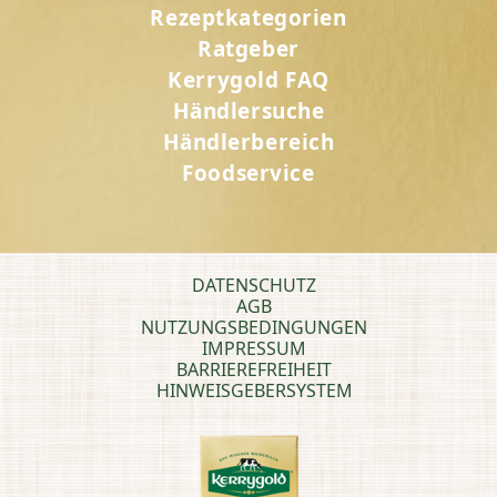
Rezeptkategorien
Ratgeber
Kerrygold FAQ
Händlersuche
Händlerbereich
Foodservice
DATENSCHUTZ
AGB
NUTZUNGSBEDINGUNGEN
IMPRESSUM
BARRIEREFREIHEIT
HINWEISGEBERSYSTEM