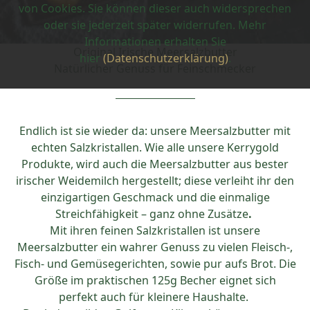
von Cookies. Sie können dieser auch widersprechen
oder sie jederzeit später widerrufen. Mehr
Informationen erhalten Sie
Original Irische Meersalzbutter
hier
(Datenschutzerklärung)
.
Natürlicher Genuss für Feinschmecker
Endlich ist sie wieder da: unsere Meersalzbutter mit
echten Salzkristallen. Wie alle unsere Kerrygold
Produkte, wird auch die Meersalzbutter aus bester
irischer Weidemilch hergestellt; diese verleiht ihr den
einzigartigen Geschmack und die einmalige
Streichfähigkeit – ganz ohne Zusätze
.
Mit ihren feinen Salzkristallen ist unsere
Meersalzbutter ein wahrer Genuss zu vielen Fleisch-,
Fisch- und Gemüsegerichten, sowie pur aufs Brot. Die
Größe im praktischen 125g Becher eignet sich
perfekt auch für kleinere Haushalte.