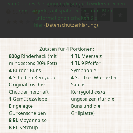
von Cookies. Sie können dieser auch widersprechen
Smashed Burger
oder sie jederzeit später widerrufen. Mehr
55 Min
mittel
Zubereitungszeit:
Schwierigkeit:
Informationen erhalten Sie
Bewertung
hier
(Datenschutzerklärung)
.
abschicken
Zutaten für 4 Portionen:
800g
Rinderhack (mit
1 TL
Meersalz
mindestens 20% Fett)
1 TL
9 Pfeffer
4
Burger Buns
Symphonie
4
Scheiben Kerrygold
4
Spritzer Worcester
Original Irischer
Sauce
Cheddar herzhaft
Kerrygold
extra
1
Gemüsezwiebel
ungesalzen (für die
Eingelegte
Buns und die
Gurkenscheiben
Grillplatte)
8 EL
Mayonnaise
8 EL
Ketchup