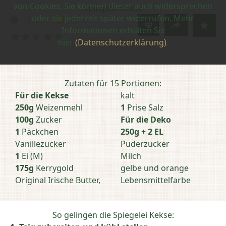
von Cookies. Sie können dieser auch widersprechen
Spiegelei Kekse
oder sie jederzeit später widerrufen. Mehr
15 Min
mittel
Zubereitungszeit:
Schwierigkeit:
Informationen erhalten Sie
Bewertung
hier
(Datenschutzerklärung)
.
abschicken
Zutaten für 15 Portionen:
Für die Kekse
kalt
250g
Weizenmehl
1
Prise Salz
100g
Zucker
Für die Deko
1
Päckchen
250g
+
2 EL
Vanillezucker
Puderzucker
1
Ei (M)
Milch
175g
Kerrygold
gelbe und orange
Original Irische Butter,
Lebensmittelfarbe
So gelingen die Spiegelei Kekse: