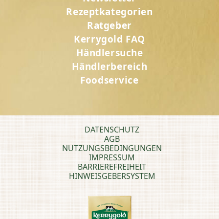
Rezeptkategorien
Ratgeber
Kerrygold FAQ
Händlersuche
Händlerbereich
Foodservice
DATENSCHUTZ
AGB
NUTZUNGSBEDINGUNGEN
IMPRESSUM
BARRIEREFREIHEIT
HINWEISGEBERSYSTEM