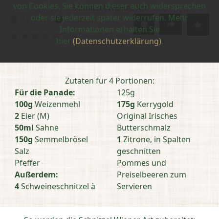
von Cookies. Sie können dieser auch widersprechen
Schnitzel Wiener Art
oder sie jederzeit später widerrufen. Mehr
45 Min
einfach
Zubereitungszeit:
Schwierigkeit:
Informationen erhalten Sie
Bewertung
hier
(Datenschutzerklärung)
.
abschicken
Zutaten für 4 Portionen:
Für die Panade:
125g
100g
Weizenmehl
175g
Kerrygold
2
Eier (M)
Original Irisches
50ml
Sahne
Butterschmalz
150g
Semmelbrösel
1
Zitrone, in Spalten
Salz
geschnitten
Pfeffer
Pommes und
Außerdem:
Preiselbeeren zum
4
Schweineschnitzel à
Servieren