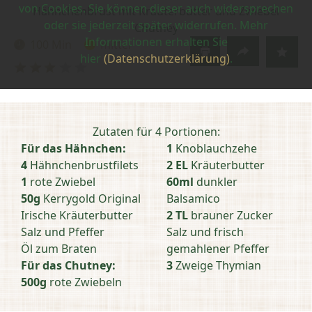
von Cookies. Sie können dieser auch widersprechen
Hähnchenbrust mit Kräuterbutter und Zwiebel
oder sie jederzeit später widerrufen. Mehr
Chutney
Informationen erhalten Sie
100 Min
mittel
Zubereitungszeit:
Schwierigkeit:
hier
(Datenschutzerklärung)
.
Bewertung
abschicken
Zutaten für 4 Portionen:
Für das Hähnchen:
1
Knoblauchzehe
4
Hähnchenbrustfilets
2 EL
Kräuterbutter
1
rote Zwiebel
60ml
dunkler
50g
Kerrygold Original
Balsamico
Irische Kräuterbutter
2 TL
brauner Zucker
Salz und Pfeffer
Salz und frisch
Öl zum Braten
gemahlener Pfeffer
Für das Chutney:
3
Zweige Thymian
500g
rote Zwiebeln