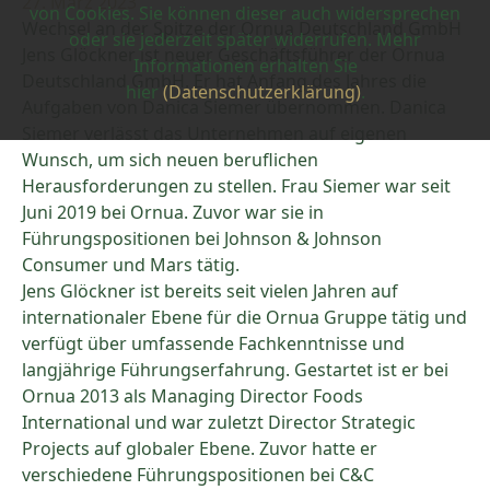
27. März 2023
von Cookies. Sie können dieser auch widersprechen
Wechsel an der Spitze der Ornua Deutschland GmbH
oder sie jederzeit später widerrufen. Mehr
Jens Glöckner ist neuer Geschäftsführer der Ornua
Informationen erhalten Sie
Deutschland GmbH. Er hat Anfang des Jahres die
hier
(Datenschutzerklärung)
.
Aufgaben von Danica Siemer übernommen. Danica
Siemer verlässt das Unternehmen auf eigenen
Wunsch, um sich neuen beruflichen
Herausforderungen zu stellen. Frau Siemer war seit
Juni 2019 bei Ornua. Zuvor war sie in
Führungspositionen bei Johnson & Johnson
Consumer und Mars tätig.
Jens Glöckner ist bereits seit vielen Jahren auf
internationaler Ebene für die Ornua Gruppe tätig und
verfügt über umfassende Fachkenntnisse und
langjährige Führungserfahrung. Gestartet ist er bei
Ornua 2013 als Managing Director Foods
International und war zuletzt Director Strategic
Projects auf globaler Ebene. Zuvor hatte er
verschiedene Führungspositionen bei C&C